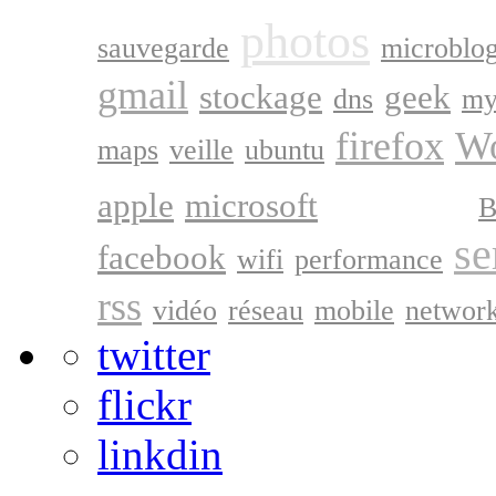
photos
sauvegarde
microblo
gmail
stockage
geek
dns
my
firefox
Wo
maps
veille
ubuntu
google
apple
microsoft
B
se
facebook
wifi
performance
rss
vidéo
réseau
mobile
networ
twitter
flickr
linkdin