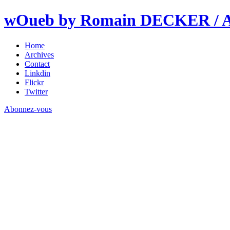
wOueb by Romain DECKER / An
Home
Archives
Contact
Linkdin
Flickr
Twitter
Abonnez-vous