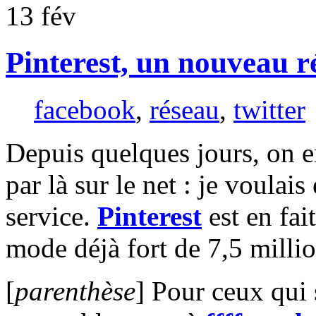
13
fév
Pinterest, un nouveau ré
facebook
,
réseau
,
twitter
Depuis quelques jours, on en
par là sur le net : je voulais
service.
Pinterest
est en fa
mode déjà fort de 7,5 millio
[
parenthèse
] Pour ceux qui 