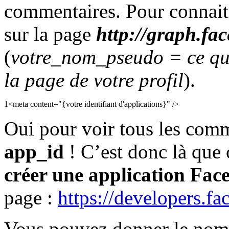
commentaires. Pour connaitr
sur la page
http://graph.f
(
votre_nom_pseudo = ce qui
la page de votre profil
).
1
<
meta
content
=
"{votre identifiant d'applications}"
/
>
Oui pour voir tous les comm
app_id
! C’est donc là que ç
créer une application Fac
page :
https://developers.f
Vous pouvez donner le nom 