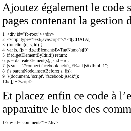
Ajoutez également le code s
pages contenant la gestion 
1
<
div
id
=
"fb-root"
><
/
div
>
2
<
script
type
=
"text/javascript"
>
//
<![CDATA[
3
(function(d, s, id) {
4
var js, fjs = d.getElementsByTagName(s)[0];
5
if (d.getElementById(id)) return;
6
js = d.createElement(s); js.id = id;
7
js.src = "//connect.facebook.net/fr_FR/all.js#xfbml=1";
8
fjs.parentNode.insertBefore(js, fjs);
9
}(document, 'script', 'facebook-jssdk'));
10
// ]]>
<
/
script
>
Et placez enfin ce code à l’
apparaitre le bloc des comm
1
<
div
id
=
"comments"
><
/
div
>