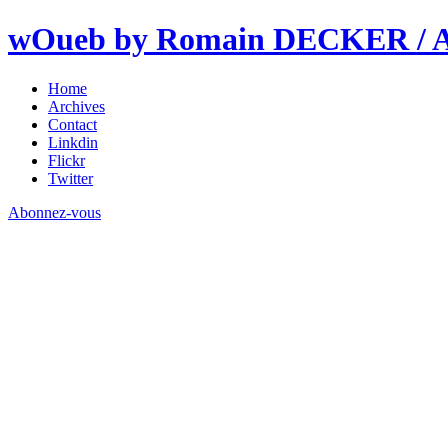
wOueb by Romain DECKER / An
Home
Archives
Contact
Linkdin
Flickr
Twitter
Abonnez-vous