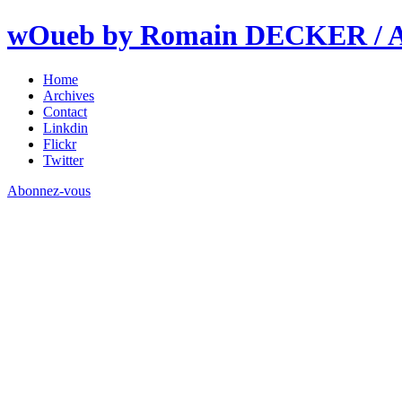
wOueb by Romain DECKER / An
Home
Archives
Contact
Linkdin
Flickr
Twitter
Abonnez-vous