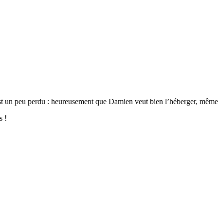
st un peu perdu : heureusement que Damien veut bien l’héberger, même s
s !