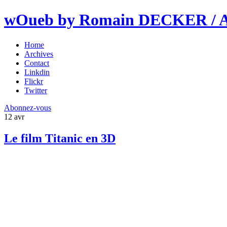
wOueb by Romain DECKER / An
Home
Archives
Contact
Linkdin
Flickr
Twitter
Abonnez-vous
12
avr
Le film Titanic en 3D