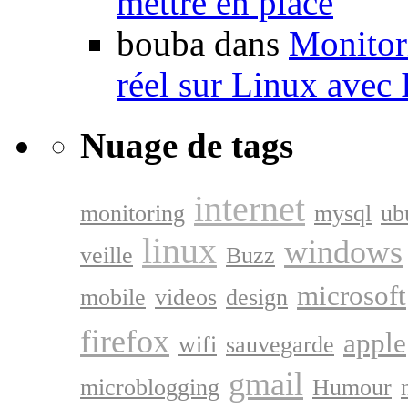
mettre en place
bouba dans
Monitori
réel sur Linux avec
Nuage de tags
internet
monitoring
mysql
ub
linux
windows
veille
Buzz
microsoft
mobile
videos
design
firefox
apple
wifi
sauvegarde
gmail
microblogging
Humour