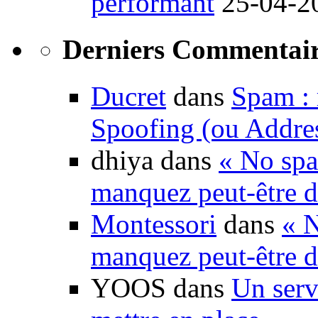
performant
25-04-2
Derniers Commentair
Ducret
dans
Spam : 
Spoofing (ou Addre
dhiya dans
« No spa
manquez peut-être d
Montessori
dans
« N
manquez peut-être d
YOOS dans
Un serv