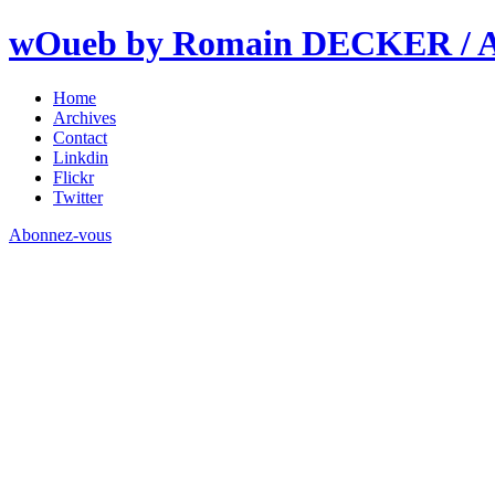
wOueb by Romain DECKER / An
Home
Archives
Contact
Linkdin
Flickr
Twitter
Abonnez-vous