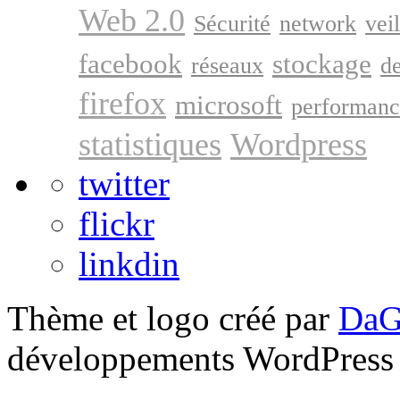
Web 2.0
Sécurité
network
veil
facebook
stockage
réseaux
d
firefox
microsoft
performanc
statistiques
Wordpress
twitter
flickr
linkdin
Thème et logo créé par
DaG
développements WordPress