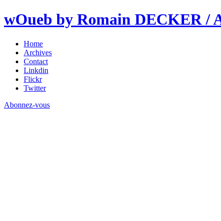
wOueb by Romain DECKER / An
Home
Archives
Contact
Linkdin
Flickr
Twitter
Abonnez-vous