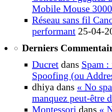
Mobile Mouse 300
Réseau sans fil Ca
performant
25-04-2
Derniers Commentair
Ducret
dans
Spam : 
Spoofing (ou Addre
dhiya dans
« No spa
manquez peut-être d
Montessori
dans
« N