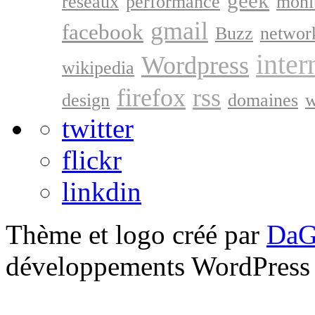
geek
réseaux
performance
moni
gmail
facebook
Buzz
networ
inter
Wordpress
wikipedia
firefox
rss
design
domaines
w
twitter
flickr
linkdin
Thème et logo créé par
DaG
développements WordPress