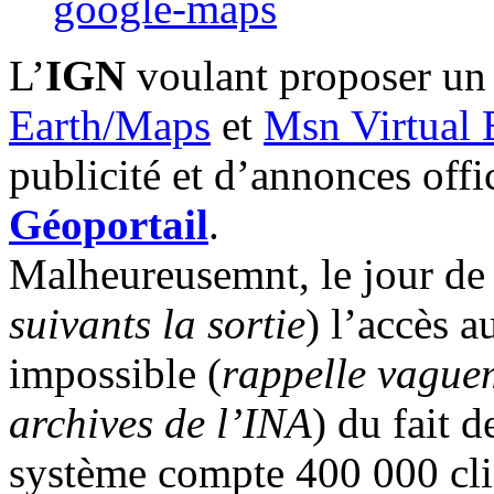
google-maps
L’
IGN
voulant proposer un 
Earth/Maps
et
Msn Virtual 
publicité et d’annonces offic
Géoportail
.
Malheureusemnt, le jour de l
suivants la sortie
) l’accès au
impossible (
rappelle vaguem
archives de l’INA
) du fait d
système compte 400 000 cli