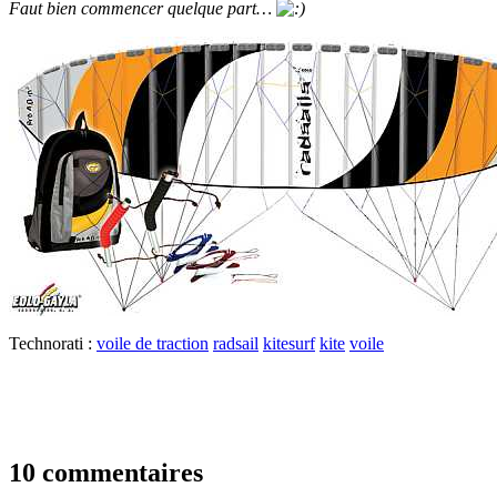
Faut bien commencer quelque part…
Technorati :
voile de traction
radsail
kitesurf
kite
voile
10 commentaires