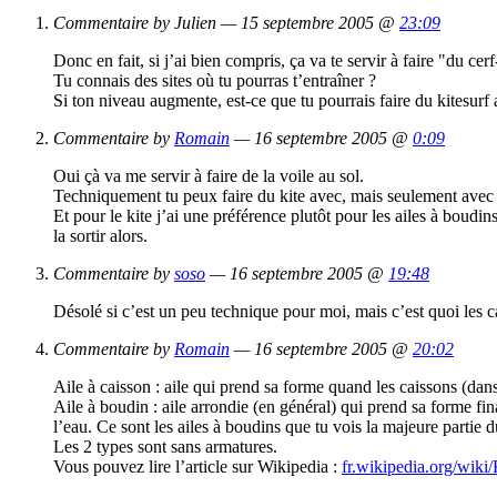
Commentaire by Julien — 15 septembre 2005 @
23:09
Donc en fait, si j’ai bien compris, ça va te servir à faire "du cer
Tu connais des sites où tu pourras t’entraîner ?
Si ton niveau augmente, est-ce que tu pourrais faire du kitesurf 
Commentaire by
Romain
— 16 septembre 2005 @
0:09
Oui çà va me servir à faire de la voile au sol.
Techniquement tu peux faire du kite avec, mais seulement avec un
Et pour le kite j’ai une préférence plutôt pour les ailes à boudin
la sortir alors.
Commentaire by
soso
— 16 septembre 2005 @
19:48
Désolé si c’est un peu technique pour moi, mais c’est quoi les c
Commentaire by
Romain
— 16 septembre 2005 @
20:02
Aile à caisson : aile qui prend sa forme quand les caissons (dans 
Aile à boudin : aile arrondie (en général) qui prend sa forme fi
l’eau. Ce sont les ailes à boudins que tu vois la majeure partie 
Les 2 types sont sans armatures.
Vous pouvez lire l’article sur Wikipedia :
fr.wikipedia.org/wiki