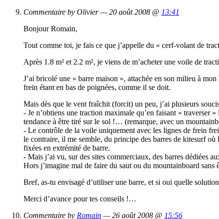
Commentaire by Olivier — 20 août 2008 @
13:41
Bonjour Romain,
Tout comme toi, je fais ce que j’appelle du « cerf-volant de tract
Après 1.8 m² et 2.2 m², je viens de m’acheter une voile de tracti
J’ai bricolé une « barre maison », attachée en son milieu à mon ba
frein étant en bas de poignées, comme il se doit.
Mais dès que le vent fraîchit (forcit) un peu, j’ai plusieurs souci
- Je n’obtiens une traction maximale qu’en faisant « traverser » l
tendance à être tiré sur le sol !… (remarque, avec un mountainboa
- Le contrôle de la voile uniquement avec les lignes de frein frein
le contraire, il me semble, du principe des barres de kitesurf où l
fixées en extrémité de barre.
- Mais j’ai vu, sur des sites commerciaux, des barres dédiées aux
Hors j’imagine mal de faire du saut ou du mountainboard sans ê
Bref, as-tu envisagé d’utiliser une barre, et si oui quelle solutio
Merci d’avance pour tes conseils !…
Commentaire by
Romain
— 26 août 2008 @
15:56