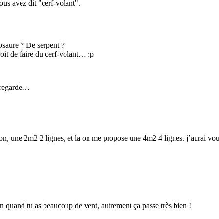
ous avez dit "cerf-volant".
osaure ? De serpent ?
roit de faire du cerf-volant… :p
s regarde…
ction, une 2m2 2 lignes, et la on me propose une 4m2 4 lignes. j’aurai vo
n quand tu as beaucoup de vent, autrement ça passe très bien !