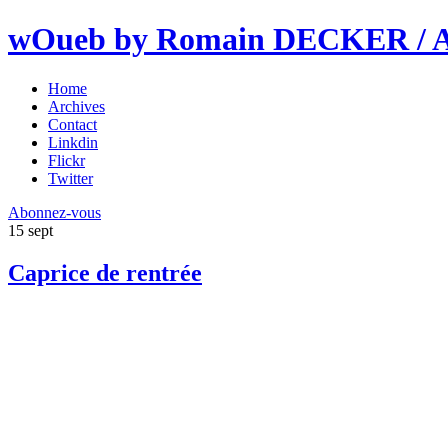
wOueb by Romain DECKER / An
Home
Archives
Contact
Linkdin
Flickr
Twitter
Abonnez-vous
15
sept
Caprice de rentrée