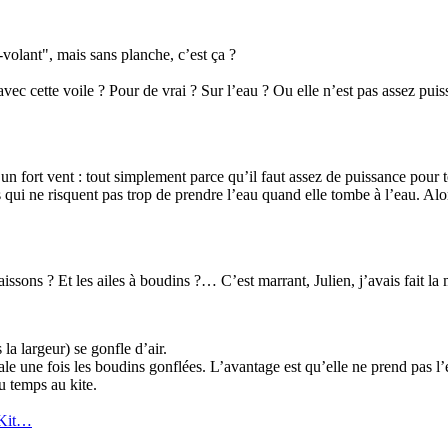
f-volant", mais sans planche, c’est ça ?
avec cette voile ? Pour de vrai ? Sur l’eau ? Ou elle n’est pas assez puis
 fort vent : tout simplement parce qu’il faut assez de puissance pour te 
s qui ne risquent pas trop de prendre l’eau quand elle tombe à l’eau. Alor
aissons ? Et les ailes à boudins ?… C’est marrant, Julien, j’avais fait
la largeur) se gonfle d’air.
nale une fois les boudins gonflées. L’avantage est qu’elle ne prend pas l
du temps au kite.
/Kit…