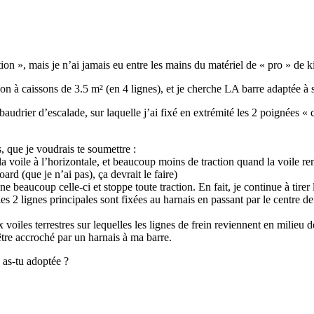
ion », mais je n’ai jamais eu entre les mains du matériel de « pro » de ki
on à caissons de 3.5 m² (en 4 lignes), et je cherche LA barre adaptée à s
udrier d’escalade, sur laquelle j’ai fixé en extrémité les 2 poignées « cl
s, que je voudrais te soumettre :
a voile à l’horizontale, et beaucoup moins de traction quand la voile remon
rd (que je n’ai pas), ça devrait le faire)
e beaucoup celle-ci et stoppe toute traction. En fait, je continue à tirer 
es 2 lignes principales sont fixées au harnais en passant par le centre de 
 voiles terrestres sur lequelles les lignes de frein reviennent en milieu
tre accroché par un harnais à ma barre.
n as-tu adoptée ?