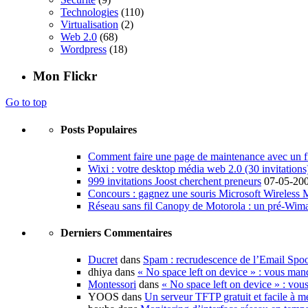
Technologies
(110)
Virtualisation
(2)
Web 2.0
(68)
Wordpress
(18)
Mon Flickr
Go to top
Posts Populaires
Comment faire une page de maintenance avec un fi
Wixi : votre desktop média web 2.0 (30 invitations
999 invitations Joost cherchent preneurs
07-05-20
Concours : gagnez une souris Microsoft Wireless
Réseau sans fil Canopy de Motorola : un pré-Wim
Derniers Commentaires
Ducret
dans
Spam : recrudescence de l’Email Spo
dhiya dans
« No space left on device » : vous man
Montessori
dans
« No space left on device » : vou
YOOS dans
Un serveur TFTP gratuit et facile à me