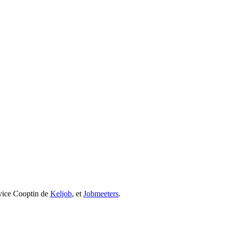
rvice Cooptin de
Keljob
, et
Jobmeeters
.