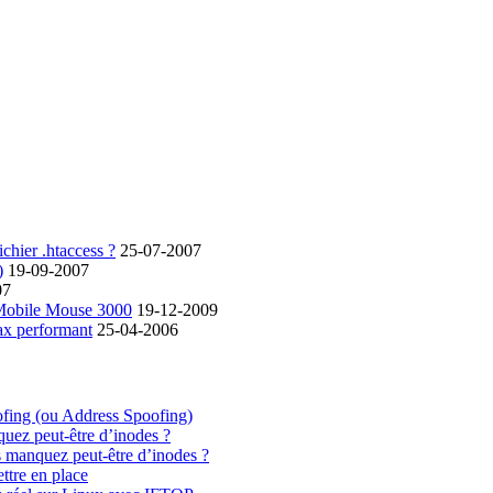
chier .htaccess ?
25-07-2007
)
19-09-2007
07
 Mobile Mouse 3000
19-12-2009
ax performant
25-04-2006
ofing (ou Address Spoofing)
quez peut-être d’inodes ?
s manquez peut-être d’inodes ?
ttre en place