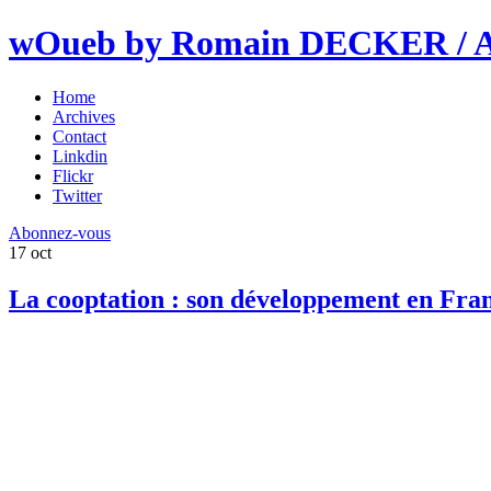
wOueb by Romain DECKER / An
Home
Archives
Contact
Linkdin
Flickr
Twitter
Abonnez-vous
17
oct
La cooptation : son développement en Fra