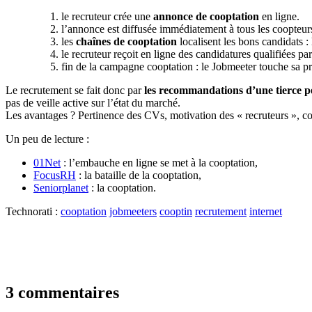
le recruteur crée une
annonce de cooptation
en ligne.
l’annonce est diffusée immédiatement à tous les coopteurs 
les
chaînes de cooptation
localisent les bons candidats : 
le recruteur reçoit en ligne des candidatures qualifiées p
fin de la campagne cooptation : le Jobmeeter touche sa pr
Le recrutement se fait donc par
les recommandations d’une tierce 
pas de veille active sur l’état du marché.
Les avantages ? Pertinence des CVs, motivation des « recruteurs », coût
Un peu de lecture :
01Net
: l’embauche en ligne se met à la cooptation,
FocusRH
: la bataille de la cooptation,
Seniorplanet
: la cooptation.
Technorati :
cooptation
jobmeeters
cooptin
recrutement
internet
3 commentaires