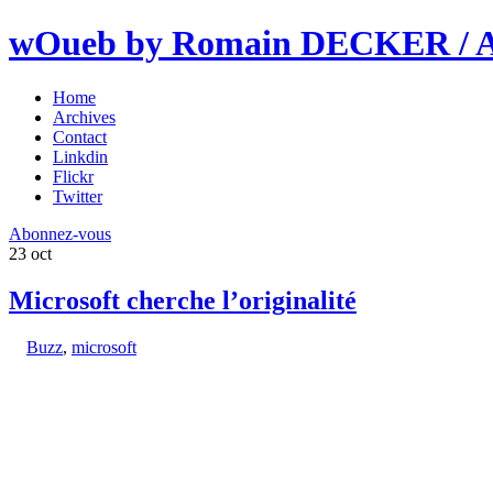
wOueb by Romain DECKER / An
Home
Archives
Contact
Linkdin
Flickr
Twitter
Abonnez-vous
23
oct
Microsoft cherche l’originalité
Buzz
,
microsoft