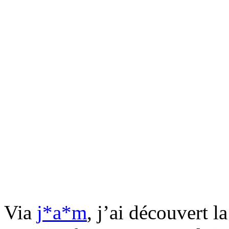
Via
j*a*m
, j’ai découvert l