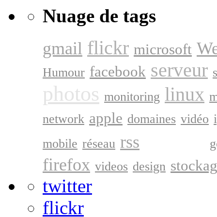
Nuage de tags
flickr
gmail
We
microsoft
serveur
facebook
Humour
photos
linux
monitoring
m
apple
network
domaines
vidéo
google
rss
mobile
réseau
g
firefox
stocka
videos
design
twitter
flickr