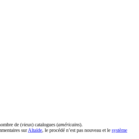
nombre de (
vieux
) catalogues (
américains
).
ommentaires sur
Altaïde
, le procédé n’est pas nouveau et le
système