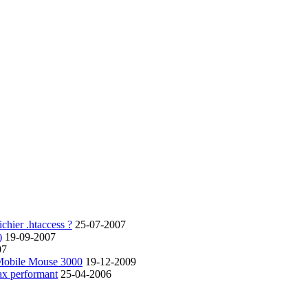
chier .htaccess ?
25-07-2007
)
19-09-2007
07
 Mobile Mouse 3000
19-12-2009
ax performant
25-04-2006