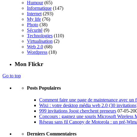
Humour
(65)
Informatique
(147)
Internet
(293)
My life
(76)
Photo
(38)
Sécurité
(9)
Technologies
(110)
Virtualisation
(2)
Web 2.0
(68)
Wordpress
(18)
Mon Flickr
Go to top
Posts Populaires
Comment faire une page de maintenance avec un fi
Wixi : votre desktop média web 2.0 (30 invitations
999 invitations Joost cherchent preneurs
07-05-20
Concours : gagnez une souris Microsoft Wireless
Réseau sans fil Canopy de Motorola : un pré-Wim
Derniers Commentaires