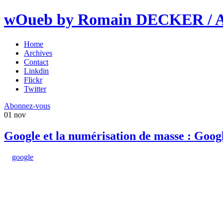
wOueb by Romain DECKER / An
Home
Archives
Contact
Linkdin
Flickr
Twitter
Abonnez-vous
01
nov
Google et la numérisation de masse : Goog
google