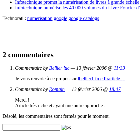
Infotechnique promet la numérisation de livres à grande échelle
Infotechnique numérise les 40 000 volumes du Livre Foncier d
Technorati :
numerisation
google
google catalogs
2 commentaires
Commentaire by
Bellier luc
— 13 février 2006 @
11:33
Je vous renvoie à ce propos sur
lbellier1.free.fr/article…
Commentaire by
Romain
— 13 février 2006 @
18:47
Merci !
Article très riche et ayant une autre approche !
Désolé, les commentaires sont fermés pour le moment.