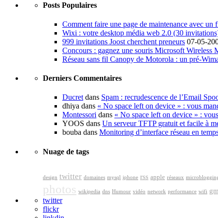
Posts Populaires
Comment faire une page de maintenance avec un fi
Wixi : votre desktop média web 2.0 (30 invitations
999 invitations Joost cherchent preneurs
07-05-20
Concours : gagnez une souris Microsoft Wireless
Réseau sans fil Canopy de Motorola : un pré-Wim
Derniers Commentaires
Ducret
dans
Spam : recrudescence de l’Email Spo
dhiya dans
« No space left on device » : vous man
Montessori
dans
« No space left on device » : vou
YOOS dans
Un serveur TFTP gratuit et facile à me
bouba dans
Monitoring d’interface réseau en temp
Nuage de tags
twitter
rss
apple
design
domaines
mysql
iphone
réseaux
microbloggin
photos
gm
wikipedia
dns
Humour
vidéo
network
performance
wifi
twitter
flickr
linkdin