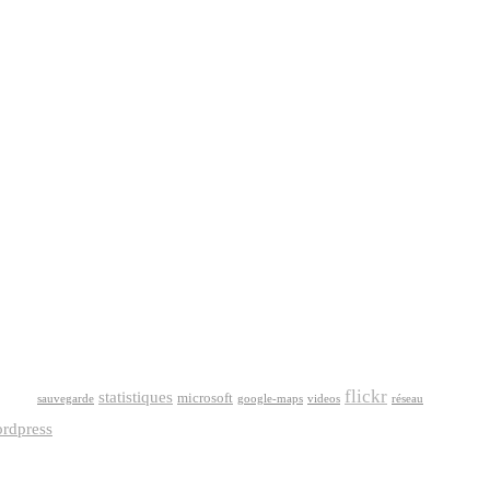
gle
flickr
statistiques
microsoft
sauvegarde
google-maps
videos
réseau
rdpress