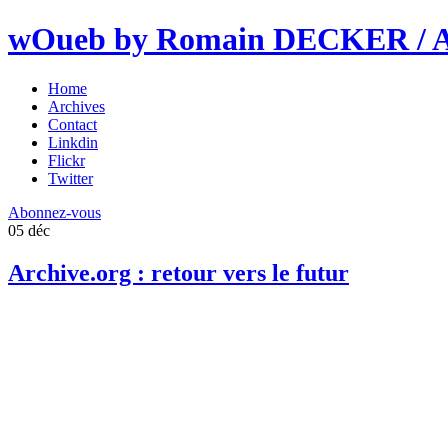
wOueb by Romain DECKER / An
Home
Archives
Contact
Linkdin
Flickr
Twitter
Abonnez-vous
05
déc
Archive.org : retour vers le futur