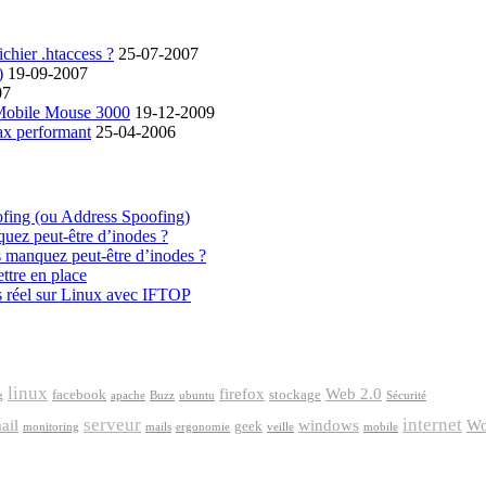
chier .htaccess ?
25-07-2007
)
19-09-2007
07
 Mobile Mouse 3000
19-12-2009
ax performant
25-04-2006
ofing (ou Address Spoofing)
quez peut-être d’inodes ?
s manquez peut-être d’inodes ?
ttre en place
s réel sur Linux avec IFTOP
goo
linux
firefox
Web 2.0
facebook
stockage
g
apache
Buzz
ubuntu
Sécurité
serveur
internet
ail
windows
Wo
geek
monitoring
mails
ergonomie
veille
mobile