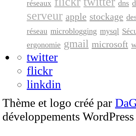
flickr
twitter
réseaux
dns
d
serveur
apple
stockage
de
réseau
microblogging
mysql
Sécu
gmail
microsoft
ergonomie
w
twitter
flickr
linkdin
Thème et logo créé par
DaG
développements WordPress