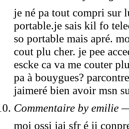
je né pa tout compri sur l
portable.je sais kil fo te
so portable mais apré. mo
cout plu cher. je pee acc
escke ca va me couter plu
pa à bouygues? parcontre
jaimeré bien avoir msn s
Commentaire by emilie 
moi ossi jai sfr é ji conp