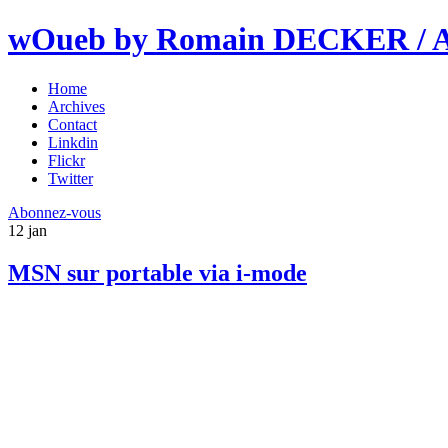
wOueb by Romain DECKER / An
Home
Archives
Contact
Linkdin
Flickr
Twitter
Abonnez-vous
12
jan
MSN sur portable via i-mode