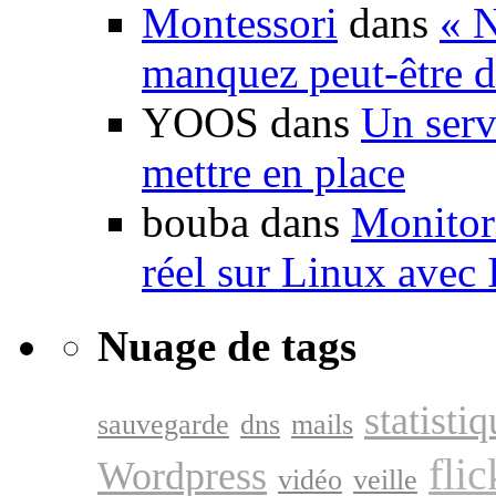
Montessori
dans
« N
manquez peut-être d
YOOS dans
Un serv
mettre en place
bouba dans
Monitori
réel sur Linux avec
Nuage de tags
statisti
sauvegarde
dns
mails
flic
Wordpress
vidéo
veille