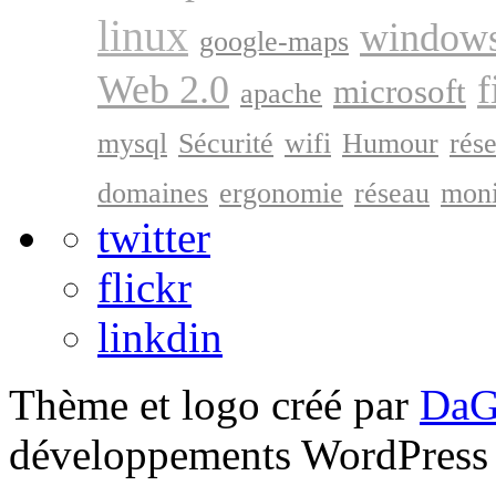
linux
window
google-maps
Web 2.0
f
microsoft
apache
mysql
Sécurité
wifi
Humour
rés
domaines
ergonomie
réseau
moni
twitter
flickr
linkdin
Thème et logo créé par
DaG
développements WordPress