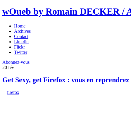
wOueb by Romain DECKER / An
Home
Archives
Contact
Linkdin
Flickr
Twitter
Abonnez-vous
20
fév
Get Sexy, get Firefox : vous en reprendrez
firefox