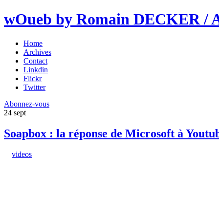
wOueb by Romain DECKER / An
Home
Archives
Contact
Linkdin
Flickr
Twitter
Abonnez-vous
24
sept
Soapbox : la réponse de Microsoft à Youtu
videos