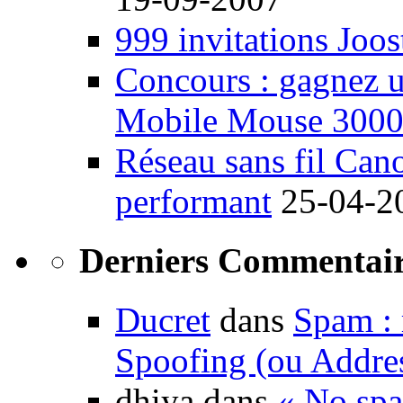
999 invitations Joos
Concours : gagnez u
Mobile Mouse 300
Réseau sans fil Ca
performant
25-04-2
Derniers Commentair
Ducret
dans
Spam : 
Spoofing (ou Addre
dhiya dans
« No spa