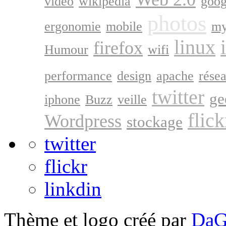
vidéo
wikipedia
goog
photos
ergonomie
mobile
my
linux
firefox
Humour
wifi
performance
design
apache
rése
twitter
ge
iphone
Buzz
veille
flick
Wordpress
stockage
twitter
flickr
linkdin
Thème et logo créé par
DaG