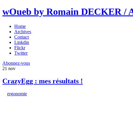
wOueb by Romain DECKER / An
Home
Archives
Contact
Linkdin
Flickr
Twitter
Abonnez-vous
21
nov
CrazyEgg : mes résultats !
ergonomie