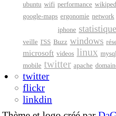
ubuntu
wifi
performance
wikiped
google-maps
ergonomie
network
google
statistiqu
iphone
rss
windows
veille
Buzz
rés
linux
microsoft
videos
mysq
twitter
mobile
apache
domain
twitter
flickr
linkdin
Thème et logo créé par
DaG