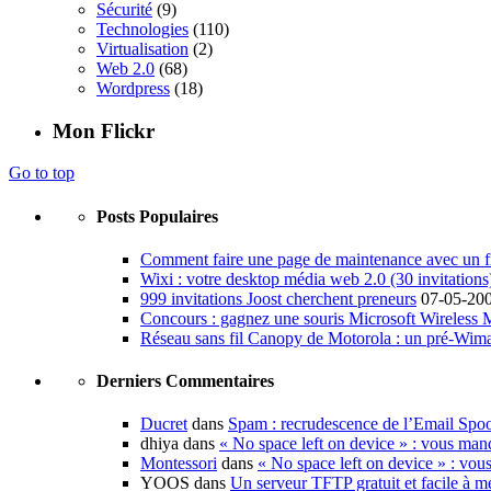
Sécurité
(9)
Technologies
(110)
Virtualisation
(2)
Web 2.0
(68)
Wordpress
(18)
Mon Flickr
Go to top
Posts Populaires
Comment faire une page de maintenance avec un fi
Wixi : votre desktop média web 2.0 (30 invitations
999 invitations Joost cherchent preneurs
07-05-20
Concours : gagnez une souris Microsoft Wireless
Réseau sans fil Canopy de Motorola : un pré-Wim
Derniers Commentaires
Ducret
dans
Spam : recrudescence de l’Email Spo
dhiya dans
« No space left on device » : vous man
Montessori
dans
« No space left on device » : vou
YOOS dans
Un serveur TFTP gratuit et facile à me