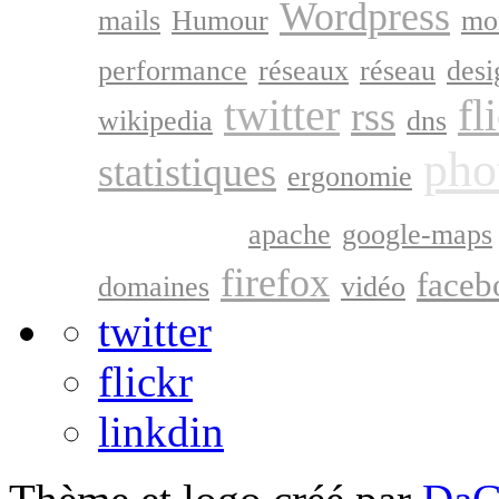
Wordpress
mails
Humour
mo
performance
réseaux
réseau
desi
twitter
fl
rss
wikipedia
dns
pho
statistiques
ergonomie
google
apache
google-maps
firefox
faceb
domaines
vidéo
twitter
flickr
linkdin