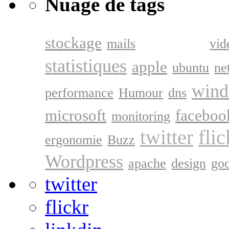
Nuage de tags
google
stockage
mails
vid
statistiques
apple
ubuntu
ne
win
performance
Humour
dns
microsoft
faceboo
monitoring
twitter
flic
ergonomie
Buzz
Wordpress
apache
design
go
twitter
flickr