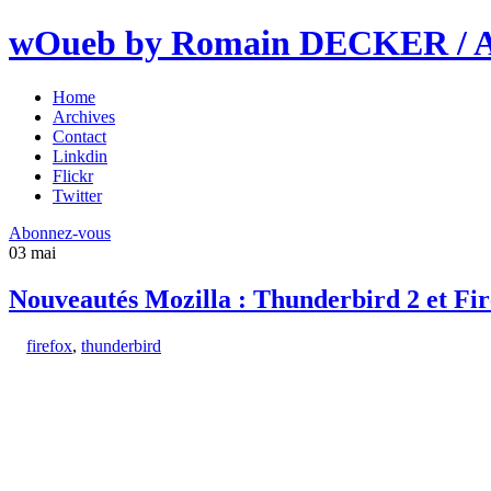
wOueb by Romain DECKER / An
Home
Archives
Contact
Linkdin
Flickr
Twitter
Abonnez-vous
03
mai
Nouveautés Mozilla : Thunderbird 2 et Fir
firefox
,
thunderbird