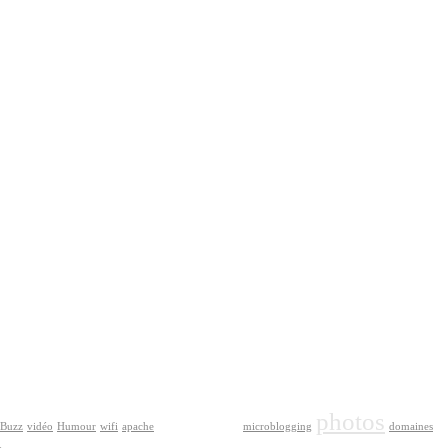
google
photos
Buzz
vidéo
Humour
wifi
apache
microblogging
domaines