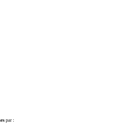
hes
par :