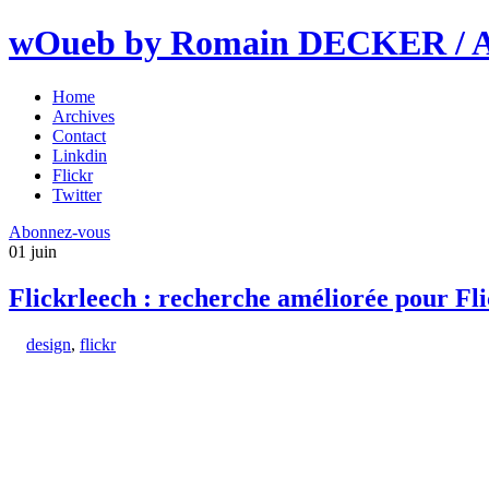
wOueb by Romain DECKER / An
Home
Archives
Contact
Linkdin
Flickr
Twitter
Abonnez-vous
01
juin
Flickrleech : recherche améliorée pour Fl
design
,
flickr