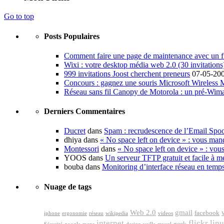
Go to top
Posts Populaires
Comment faire une page de maintenance avec un fi
Wixi : votre desktop média web 2.0 (30 invitations
999 invitations Joost cherchent preneurs
07-05-20
Concours : gagnez une souris Microsoft Wireless
Réseau sans fil Canopy de Motorola : un pré-Wim
Derniers Commentaires
Ducret
dans
Spam : recrudescence de l’Email Spo
dhiya dans
« No space left on device » : vous man
Montessori
dans
« No space left on device » : vou
YOOS dans
Un serveur TFTP gratuit et facile à me
bouba dans
Monitoring d’interface réseau en temp
Nuage de tags
Web 2.0
gmail
facebook
iphone
ergonomie
réseau
wikipedia
videos
internet
flickr
lin
geek