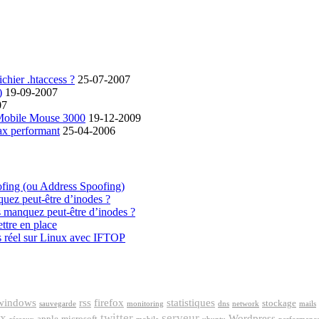
chier .htaccess ?
25-07-2007
)
19-09-2007
07
 Mobile Mouse 3000
19-12-2009
ax performant
25-04-2006
ofing (ou Address Spoofing)
quez peut-être d’inodes ?
s manquez peut-être d’inodes ?
ttre en place
s réel sur Linux avec IFTOP
windows
rss
firefox
statistiques
stockage
sauvegarde
monitoring
dns
network
mails
ux
twitter
serveur
Wordpress
apple
microsoft