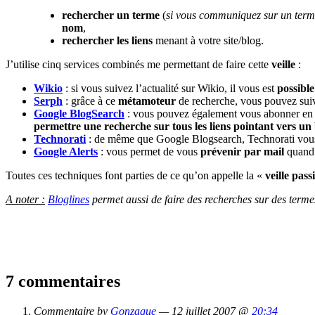
rechercher un terme
(
si vous communiquez sur un term
nom
,
rechercher les liens
menant à votre site/blog.
J’utilise cinq services combinés me permettant de faire cette
veille
:
Wikio
: si vous suivez l’actualité sur Wikio, il vous est
possibl
Serph
: grâce à ce
métamoteur
de recherche, vous pouvez sui
Google BlogSearch
: vous pouvez également vous abonner en R
permettre une recherche sur tous les liens pointant vers un
Technorati
: de même que Google Blogsearch, Technorati vou
Google Alerts
: vous permet de vous
prévenir par mail
quand 
Toutes ces techniques font parties de ce qu’on appelle la «
veille pass
A noter :
Bloglines
permet aussi de faire des recherches sur des termes/
7 commentaires
Commentaire by
Gonzague
— 12 juillet 2007 @
20:34