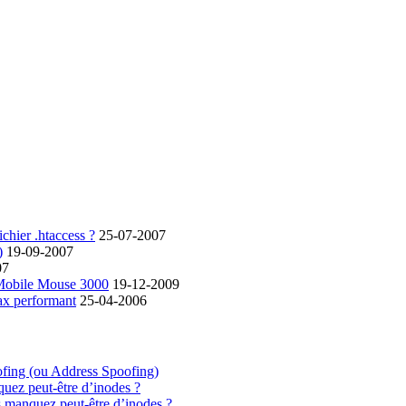
chier .htaccess ?
25-07-2007
)
19-09-2007
07
 Mobile Mouse 3000
19-12-2009
ax performant
25-04-2006
ofing (ou Address Spoofing)
quez peut-être d’inodes ?
s manquez peut-être d’inodes ?