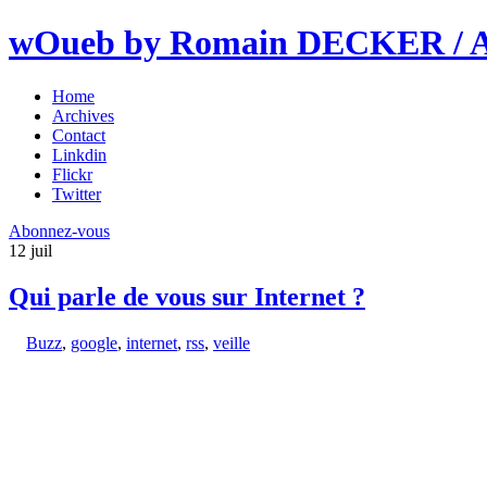
wOueb by Romain DECKER / An
Home
Archives
Contact
Linkdin
Flickr
Twitter
Abonnez-vous
12
juil
Qui parle de vous sur Internet ?
Buzz
,
google
,
internet
,
rss
,
veille