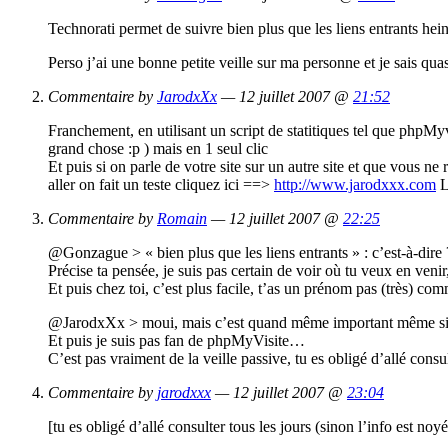
Technorati permet de suivre bien plus que les liens entrants hei
Perso j’ai une bonne petite veille sur ma personne et je sais qu
Commentaire by
JarodxXx
— 12 juillet 2007 @
21:52
Franchement, en utilisant un script de statitiques tel que phpMyv
grand chose :p ) mais en 1 seul clic
Et puis si on parle de votre site sur un autre site et que vous ne
aller on fait un teste cliquez ici ==>
http://www.jarodxxx.com
L
Commentaire by
Romain
— 12 juillet 2007 @
22:25
@Gonzague > « bien plus que les liens entrants » : c’est-à-dire 
Précise ta pensée, je suis pas certain de voir où tu veux en venir,
Et puis chez toi, c’est plus facile, t’as un prénom pas (très) c
@JarodxXx > moui, mais c’est quand même important même si le
Et puis je suis pas fan de phpMyVisite…
C’est pas vraiment de la veille passive, tu es obligé d’allé cons
Commentaire by
jarodxxx
— 12 juillet 2007 @
23:04
[tu es obligé d’allé consulter tous les jours (sinon l’info est n