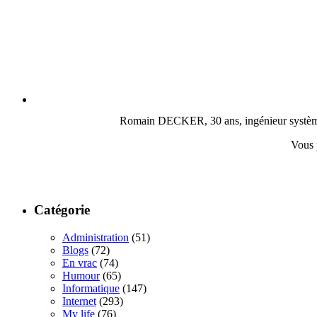
Romain DECKER, 30 ans, ingénieur système, c
Vous 
Catégorie
Administration
(51)
Blogs
(72)
En vrac
(74)
Humour
(65)
Informatique
(147)
Internet
(293)
My life
(76)