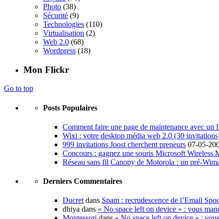
Photo
(38)
Sécurité
(9)
Technologies
(110)
Virtualisation
(2)
Web 2.0
(68)
Wordpress
(18)
Mon Flickr
Go to top
Posts Populaires
Comment faire une page de maintenance avec un fi
Wixi : votre desktop média web 2.0 (30 invitations
999 invitations Joost cherchent preneurs
07-05-20
Concours : gagnez une souris Microsoft Wireless
Réseau sans fil Canopy de Motorola : un pré-Wim
Derniers Commentaires
Ducret
dans
Spam : recrudescence de l’Email Spo
dhiya dans
« No space left on device » : vous man
Montessori
dans
« No space left on device » : vou