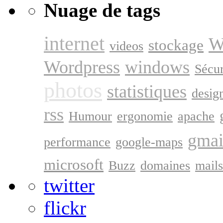
Nuage de tags
internet
W
stockage
videos
Wordpress
windows
Sécur
photos
statistiques
desig
rss
Humour
ergonomie
apache
gmai
performance
google-maps
microsoft
Buzz
domaines
mails
twitter
flickr