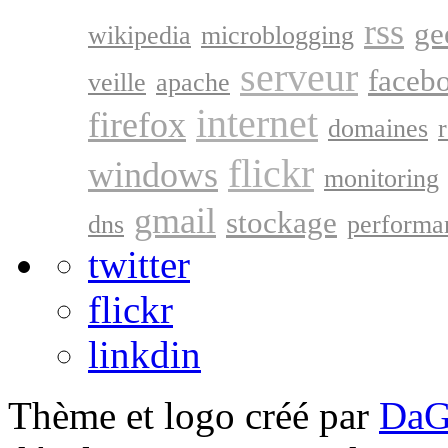
rss
ge
wikipedia
microblogging
serveur
faceb
veille
apache
internet
firefox
domaines
flickr
windows
monitoring
gmail
stockage
dns
performa
twitter
flickr
linkdin
Thème et logo créé par
DaG