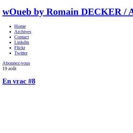
wOueb by Romain DECKER / An
Home
Archives
Contact
Linkdin
Flickr
Twitter
Abonnez-vous
19
août
En vrac #8