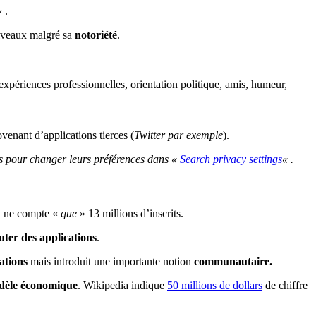
« .
niveaux malgré sa
notoriété
.
, expériences professionnelles, orientation politique, amis, humeur,
enant d’applications tierces (
Twitter par exemple
).
ois pour changer leurs préférences dans «
Search privacy settings
« .
n
ne compte «
que
» 13 millions d’inscrits.
uter des applications
.
ations
mais introduit une importante notion
communautaire.
dèle économique
. Wikipedia indique
50 millions de dollars
de chiffre