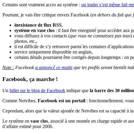
Certains sont vraiment accro au système :
un trader s’est même fait m
Pourtant, je vais être critique envers Facebook (
en dehors du fait que j
inexistance de flux RSS
,
système en vase clos
: il faut être enregistré pour accéder aux p
vous diffusez à vos contacts (
que vous ne connaissez pas tous
)
photos, etc.,
il est difficile de s’y retrouver parmi les centaines d’application
service uniquement disponible en anglais,
certains détails pourraient être corrigés depuis longtemps : on p
Note :
Facebook
a annoncé ce matin
que les profils seront bientôt i
Facebook, ça marche !
Un
billet sur le blog de Facebook
indique que
la barre des 30 millions
Comme Netvibes,
Facebook est un portail
: fonctionnellement, vous
Cependant, alors que la valeur ajoutée de Netvibes est sa capacité à in
Le système en
vase clos
, associé à une montée en charge rapide et a
d’affaire estimé pour 2006.