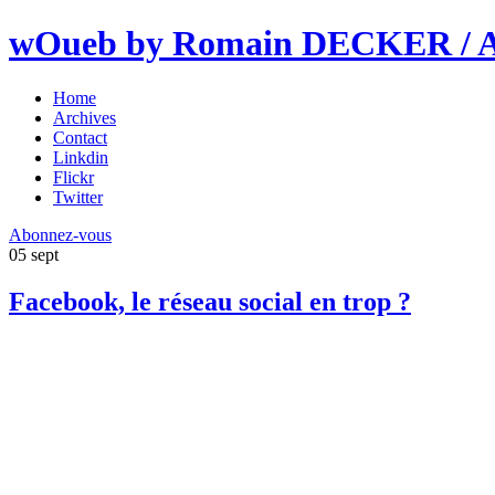
wOueb by Romain DECKER / An
Home
Archives
Contact
Linkdin
Flickr
Twitter
Abonnez-vous
05
sept
Facebook, le réseau social en trop ?