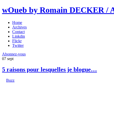
wOueb by Romain DECKER / An
Home
Archives
Contact
Linkdin
Flickr
Twitter
Abonnez-vous
07
sept
5 raisons pour lesquelles je blogue…
Buzz