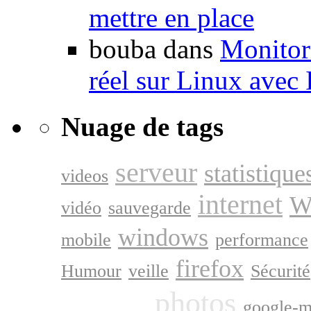
mettre en place
bouba dans
Monitori
réel sur Linux avec
Nuage de tags
serveur
statistique
videos
internet
W
vidéo
sauvegarde
windows
mobile
performance
firefox
Humour
veille
Sécurité
google
photos
google-