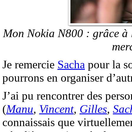
Mon Nokia N800 : grâce à lui
merc
Je remercie
Sacha
pour la so
pourrons en organiser d’aut
J’ai pu rencontrer des perso
(
Manu
,
Vincent
,
Gilles
,
Sac
connaissais que virtuellemen