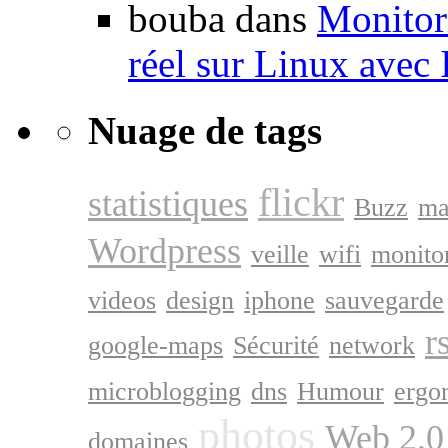
bouba dans
Monitori
réel sur Linux avec
Nuage de tags
flickr
statistiques
Buzz
ma
Wordpress
veille
wifi
monito
videos
design
iphone
sauvegarde
r
google-maps
Sécurité
network
microblogging
dns
Humour
ergo
photos
Web 2.0
domaines