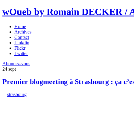
wOueb by Romain DECKER / An
Home
Archives
Contact
Linkdin
Flickr
Twitter
Abonnez-vous
24
sept
Premier blogmeeting à Strasbourg : ça c’e
strasbourg