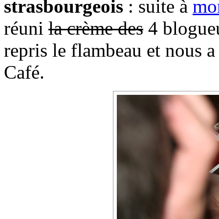
strasbourgeois
: suite à
mon
réuni
la crème des
4 blogueu
repris le flambeau et nous 
Café.