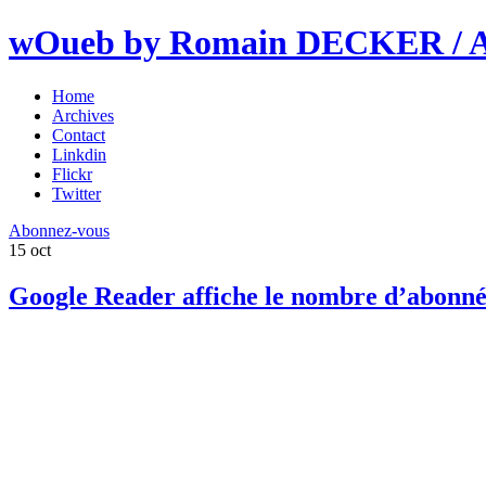
wOueb by Romain DECKER / An
Home
Archives
Contact
Linkdin
Flickr
Twitter
Abonnez-vous
15
oct
Google Reader affiche le nombre d’abonné