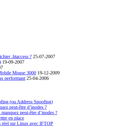
chier .htaccess ?
25-07-2007
)
19-09-2007
07
 Mobile Mouse 3000
19-12-2009
ax performant
25-04-2006
ofing (ou Address Spoofing)
quez peut-être d’inodes ?
s manquez peut-être d’inodes ?
ttre en place
s réel sur Linux avec IFTOP