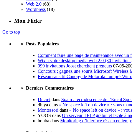
Web 2.0
(68)
Wordpress
(18)
Mon Flickr
Go to top
Posts Populaires
Comment faire une page de maintenance avec un fi
Wixi : votre desktop média web 2.0 (30 invitations
999 invitations Joost cherchent preneurs
07-05-20
Concours : gagnez une souris Microsoft Wireless
Réseau sans fil Canopy de Motorola : un pré-Wim
Derniers Commentaires
Ducret
dans
Spam : recrudescence de l’Email Spo
dhiya dans
« No space left on device » : vous man
Montessori
dans
« No space left on device » : vou
YOOS dans
Un serveur TFTP gratuit et facile à me
bouba dans
Monitoring d’interface réseau en temp