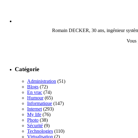
Romain DECKER, 30 ans, ingénieur système, c
Vous 
Catégorie
Administration
(51)
Blogs
(72)
En vrac
(74)
Humour
(65)
Informatique
(147)
Internet
(293)
My life
(76)
Photo
(38)
Sécurité
(9)
Technologies
(110)
Virtualisation
(2)