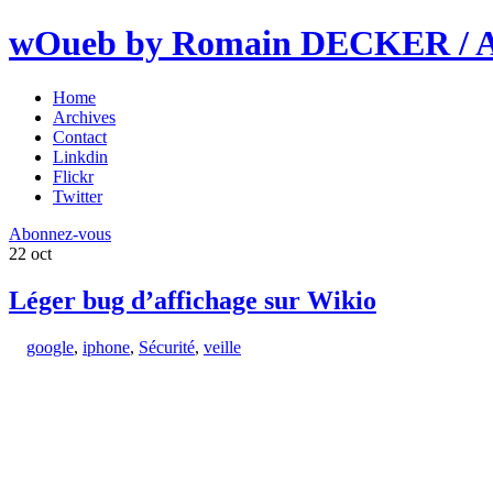
wOueb by Romain DECKER / An
Home
Archives
Contact
Linkdin
Flickr
Twitter
Abonnez-vous
22
oct
Léger bug d’affichage sur Wikio
google
,
iphone
,
Sécurité
,
veille