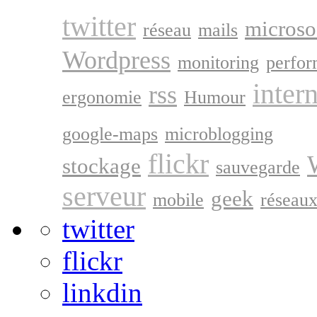
twitter
microso
réseau
mails
Wordpress
monitoring
perfo
inter
rss
ergonomie
Humour
go
google-maps
microblogging
flickr
stockage
sauvegarde
serveur
geek
mobile
réseau
twitter
flickr
linkdin