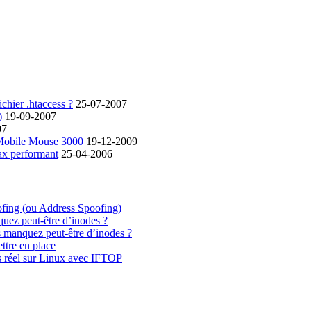
chier .htaccess ?
25-07-2007
)
19-09-2007
07
 Mobile Mouse 3000
19-12-2009
ax performant
25-04-2006
ofing (ou Address Spoofing)
quez peut-être d’inodes ?
s manquez peut-être d’inodes ?
ttre en place
s réel sur Linux avec IFTOP