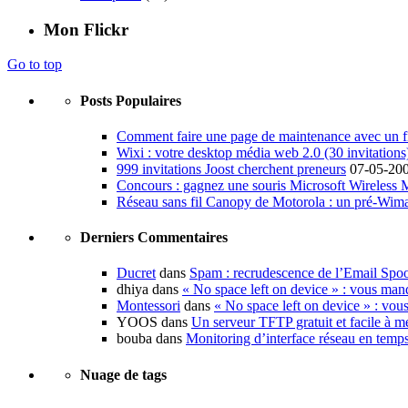
Mon Flickr
Go to top
Posts Populaires
Comment faire une page de maintenance avec un fi
Wixi : votre desktop média web 2.0 (30 invitations
999 invitations Joost cherchent preneurs
07-05-20
Concours : gagnez une souris Microsoft Wireless
Réseau sans fil Canopy de Motorola : un pré-Wim
Derniers Commentaires
Ducret
dans
Spam : recrudescence de l’Email Spo
dhiya dans
« No space left on device » : vous man
Montessori
dans
« No space left on device » : vou
YOOS dans
Un serveur TFTP gratuit et facile à me
bouba dans
Monitoring d’interface réseau en temp
Nuage de tags