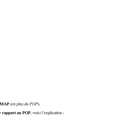
 IMAP
(
en plus du POP
).
ar rapport au POP
, voici l’explication :