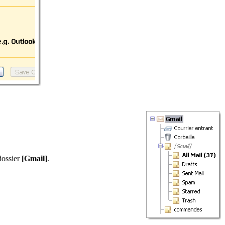
dossier
[Gmail]
.