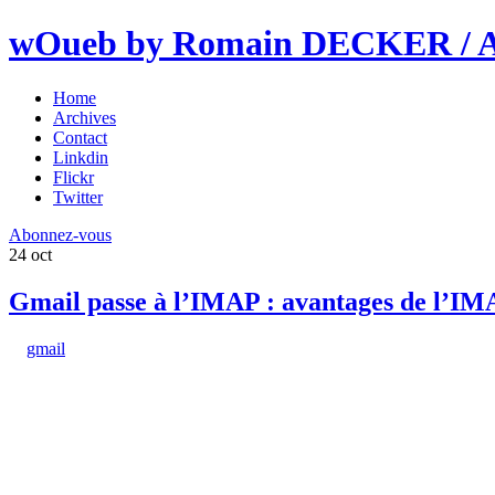
wOueb by Romain DECKER / An
Home
Archives
Contact
Linkdin
Flickr
Twitter
Abonnez-vous
24
oct
Gmail passe à l’IMAP : avantages de l’IMAP
gmail