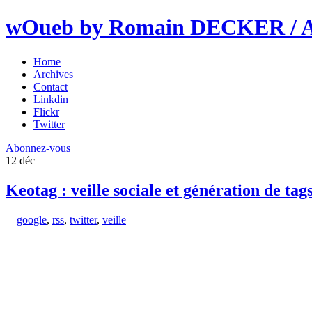
wOueb by Romain DECKER / An
Home
Archives
Contact
Linkdin
Flickr
Twitter
Abonnez-vous
12
déc
Keotag : veille sociale et génération de tag
google
,
rss
,
twitter
,
veille