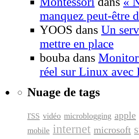
Montessori
dans
« N
manquez peut-être d
YOOS dans
Un serv
mettre en place
bouba dans
Monitori
réel sur Linux avec
Nuage de tags
rss
apple
vidéo
microblogging
internet
s
microsoft
mobile