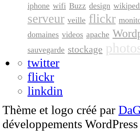
iphone
wifi
Buzz
design
wikiped
serveur
flickr
veille
monit
Wordp
domaines
videos
apache
photo
stockage
sauvegarde
twitter
flickr
linkdin
Thème et logo créé par
DaG
développements WordPress