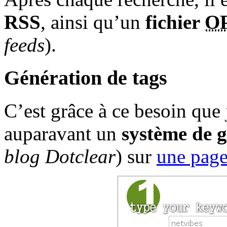
RSS
, ainsi qu’un
fichier
O
feeds
).
Génération de tags
C’est grâce à ce besoin que
auparavant un
système de g
blog Dotclear
) sur
une page