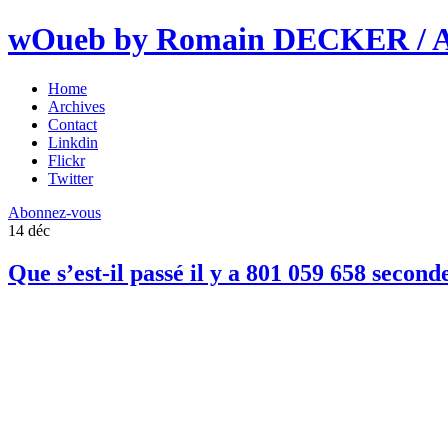
wOueb by Romain DECKER / An
Home
Archives
Contact
Linkdin
Flickr
Twitter
Abonnez-vous
14
déc
Que s’est-il passé il y a 801 059 658 second