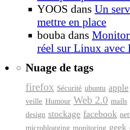
YOOS dans
Un serv
mettre en place
bouba dans
Monitori
réel sur Linux avec
Nuage de tags
firefox
apple
Sécurité
ubuntu
Web 2.0
veille
Humour
mails
stockage
facebook
design
ne
geek
microblogging
monitoring