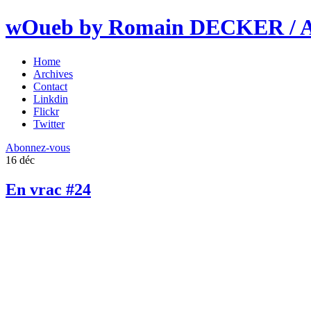
wOueb by Romain DECKER / An
Home
Archives
Contact
Linkdin
Flickr
Twitter
Abonnez-vous
16
déc
En vrac #24