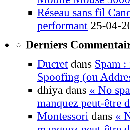
Réseau sans fil Ca
performant
25-04-2
Derniers Commentair
Ducret
dans
Spam : 
Spoofing (ou Addre
dhiya dans
« No spa
manquez peut-être d
Montessori
dans
« N
manquez peut-être d