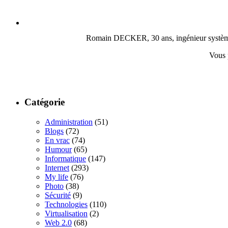
Romain DECKER, 30 ans, ingénieur système, c
Vous 
Catégorie
Administration
(51)
Blogs
(72)
En vrac
(74)
Humour
(65)
Informatique
(147)
Internet
(293)
My life
(76)
Photo
(38)
Sécurité
(9)
Technologies
(110)
Virtualisation
(2)
Web 2.0
(68)