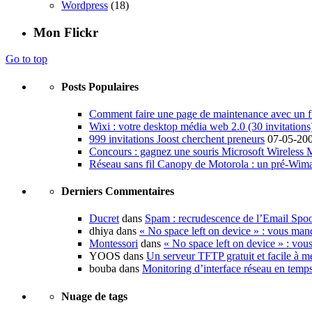
Wordpress
(18)
Mon Flickr
Go to top
Posts Populaires
Comment faire une page de maintenance avec un fi
Wixi : votre desktop média web 2.0 (30 invitations
999 invitations Joost cherchent preneurs
07-05-20
Concours : gagnez une souris Microsoft Wireless
Réseau sans fil Canopy de Motorola : un pré-Wim
Derniers Commentaires
Ducret
dans
Spam : recrudescence de l’Email Spo
dhiya dans
« No space left on device » : vous man
Montessori
dans
« No space left on device » : vou
YOOS dans
Un serveur TFTP gratuit et facile à me
bouba dans
Monitoring d’interface réseau en temp
Nuage de tags