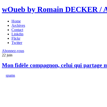
wOueb by Romain DECKER / An
Home
Archives
Contact
Linkdin
Flickr
Twitter
Abonnez-vous
22
juin
Mon fidèle compagnon, celui qui partage 
spams