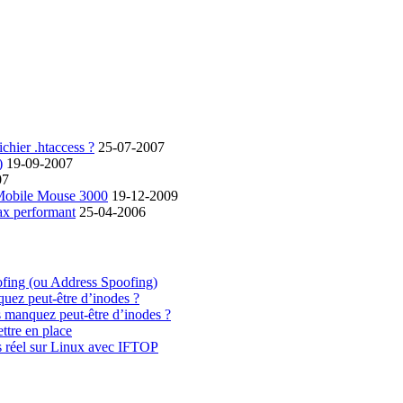
chier .htaccess ?
25-07-2007
)
19-09-2007
07
 Mobile Mouse 3000
19-12-2009
ax performant
25-04-2006
ofing (ou Address Spoofing)
quez peut-être d’inodes ?
s manquez peut-être d’inodes ?
ttre en place
s réel sur Linux avec IFTOP