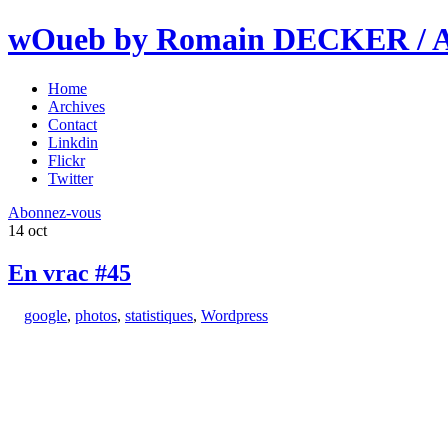
wOueb by Romain DECKER / An
Home
Archives
Contact
Linkdin
Flickr
Twitter
Abonnez-vous
14
oct
En vrac #45
google
,
photos
,
statistiques
,
Wordpress