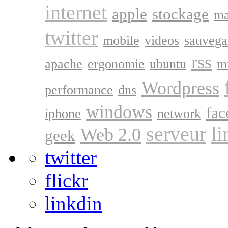
internet
apple
stockage
ma
twitter
mobile
videos
sauvega
rss
apache
ergonomie
ubuntu
m
Wordpress
performance
dns
windows
fa
iphone
network
serveur
li
Web 2.0
geek
twitter
flickr
linkdin