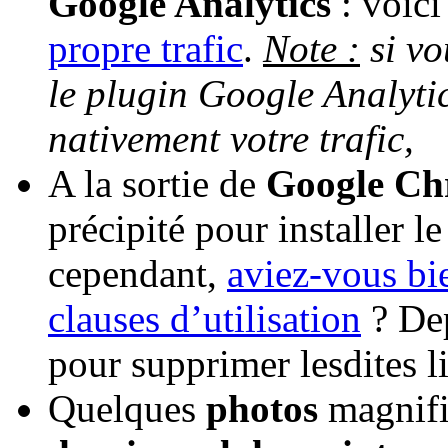
Google Analytics
: voic
propre trafic
.
Note :
si vo
le plugin Google Analyti
nativement votre trafic,
A la sortie de
Google C
précipité pour installer 
cependant,
aviez-vous bie
clauses d’utilisation
? Dep
pour supprimer lesdites l
Quelques
photos
magnifi