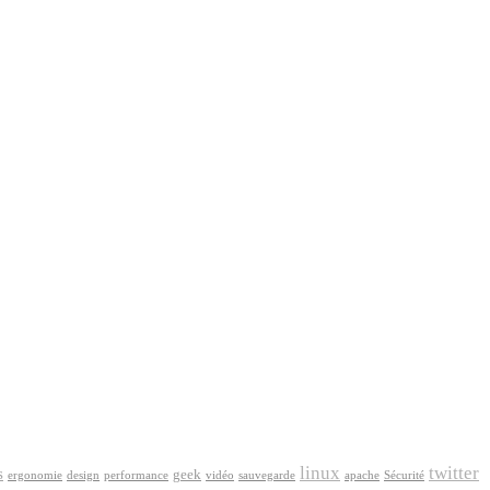
linux
twitter
s
geek
ergonomie
design
performance
vidéo
sauvegarde
apache
Sécurité