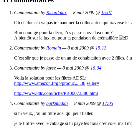
Commentaire by
Ricardolux
— 8 mai 2009 @
15:07
Oh et alors ca va pas te manquer la collocatrice qui traverse le 
Bon courage pour la déco, t’es passé chez Ikéa non ?
A bientôt sur le lux, ou pour ta pendaison de crémaillère
Commentaire by
Romain
— 8 mai 2009 @
15:13
C’est sûr que je passe de un an de cohabitation avec 2 filles, 
Commentaire by jayce — 8 mai 2009 @
16:04
Voila la solution pour les filtres ADSL:
http://www.amazon.fr/gp/produc.....38;seller=
http://www.ldlc.com/fiche/PB00073386.html
Commentaire by
borkmadjai
— 8 mai 2009 @
17:05
si tu veux, j’ai un filtre adsl qui peut t’aller..
je te l’offre avec le cablage si tu paye les frais d’envoie, mail m