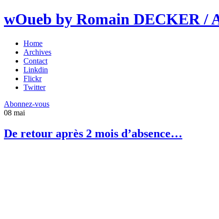
wOueb by Romain DECKER / An
Home
Archives
Contact
Linkdin
Flickr
Twitter
Abonnez-vous
08
mai
De retour après 2 mois d’absence…