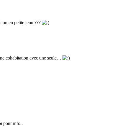
salon en petite tenu ???
à une cohabitation avec une seule…
oi pour info..