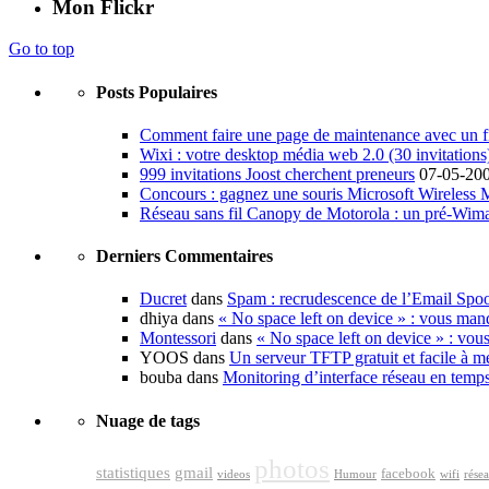
Mon Flickr
Go to top
Posts Populaires
Comment faire une page de maintenance avec un fi
Wixi : votre desktop média web 2.0 (30 invitations
999 invitations Joost cherchent preneurs
07-05-20
Concours : gagnez une souris Microsoft Wireless
Réseau sans fil Canopy de Motorola : un pré-Wim
Derniers Commentaires
Ducret
dans
Spam : recrudescence de l’Email Spo
dhiya dans
« No space left on device » : vous man
Montessori
dans
« No space left on device » : vou
YOOS dans
Un serveur TFTP gratuit et facile à me
bouba dans
Monitoring d’interface réseau en temp
Nuage de tags
photos
statistiques
gmail
facebook
videos
Humour
wifi
rése