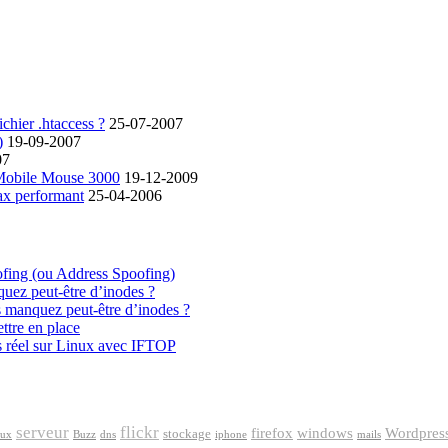
chier .htaccess ?
25-07-2007
)
19-09-2007
07
 Mobile Mouse 3000
19-12-2009
ax performant
25-04-2006
ofing (ou Address Spoofing)
quez peut-être d’inodes ?
s manquez peut-être d’inodes ?
ttre en place
s réel sur Linux avec IFTOP
serveur
flickr
firefox
windows
Wordpres
stockage
aux
Buzz
dns
iphone
mails