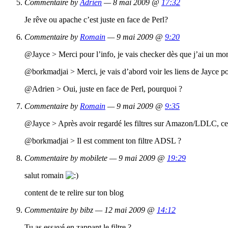
Commentaire by
Adrien
— 8 mai 2009 @
17:32
Je rêve ou apache c’est juste en face de Perl?
Commentaire by
Romain
— 9 mai 2009 @
9:20
@Jayce > Merci pour l’info, je vais checker dès que j’ai un mo
@borkmadjai > Merci, je vais d’abord voir les liens de Jayce 
@Adrien > Oui, juste en face de Perl, pourquoi ?
Commentaire by
Romain
— 9 mai 2009 @
9:35
@Jayce > Après avoir regardé les filtres sur Amazon/LDLC, ce 
@borkmadjai > Il est comment ton filtre ADSL ?
Commentaire by mobilete — 9 mai 2009 @
19:29
salut romain
content de te relire sur ton blog
Commentaire by bibz — 12 mai 2009 @
14:12
Tu as essayé en zappant le filtre ?