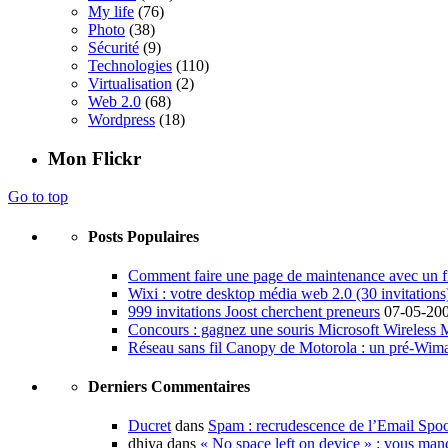
My life
(76)
Photo
(38)
Sécurité
(9)
Technologies
(110)
Virtualisation
(2)
Web 2.0
(68)
Wordpress
(18)
Mon Flickr
Go to top
Posts Populaires
Comment faire une page de maintenance avec un fi
Wixi : votre desktop média web 2.0 (30 invitations
999 invitations Joost cherchent preneurs
07-05-20
Concours : gagnez une souris Microsoft Wireless
Réseau sans fil Canopy de Motorola : un pré-Wim
Derniers Commentaires
Ducret
dans
Spam : recrudescence de l’Email Spo
dhiya dans
« No space left on device » : vous man