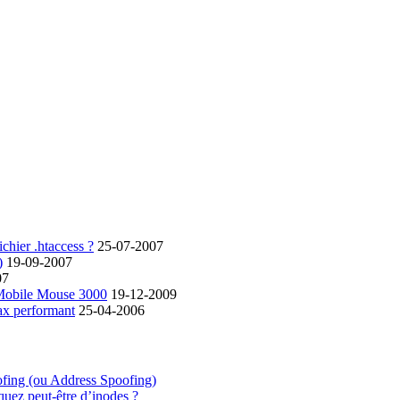
chier .htaccess ?
25-07-2007
)
19-09-2007
07
 Mobile Mouse 3000
19-12-2009
ax performant
25-04-2006
ofing (ou Address Spoofing)
quez peut-être d’inodes ?