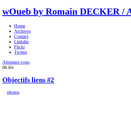
wOueb by Romain DECKER / An
Home
Archives
Contact
Linkdin
Flickr
Twitter
Abonnez-vous
06
fév
Objectifs liens #2
photos