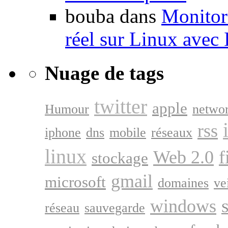
bouba dans
Monitori
réel sur Linux avec
Nuage de tags
twitter
apple
Humour
netwo
rss
iphone
dns
mobile
réseaux
linux
Web 2.0
f
stockage
gmail
microsoft
domaines
ve
windows
réseau
sauvegarde
S