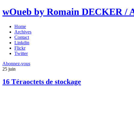
wOueb by Romain DECKER / An
Home
Archives
Contact
Linkdin
Flickr
Twitter
Abonnez-vous
25
juin
16 Téraoctets de stockage