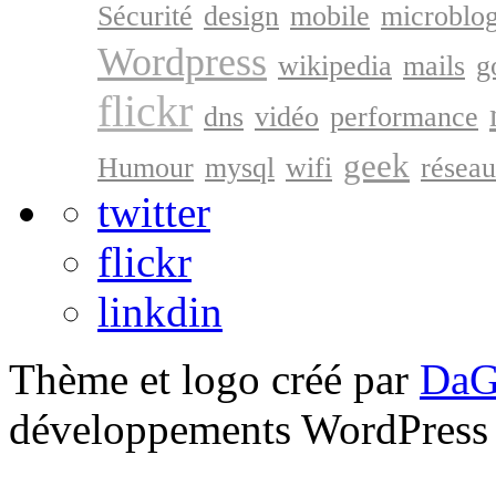
Sécurité
design
mobile
microblo
Wordpress
wikipedia
mails
g
flickr
dns
vidéo
performance
geek
Humour
mysql
wifi
résea
twitter
flickr
linkdin
Thème et logo créé par
DaG
développements WordPress