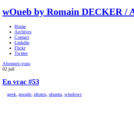
wOueb by Romain DECKER / An
Home
Archives
Contact
Linkdin
Flickr
Twitter
Abonnez-vous
02
juil
En vrac #53
geek
,
google
,
photos
,
ubuntu
,
windows