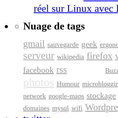
réel sur Linux avec
Nuage de tags
gmail
geek
sauvegarde
ergon
serveur
firefox
wikipedia
google
rss
facebook
Buz
photos
Humour
microbloggi
stockage
network
google-maps
Wordpre
domaines
mysql
wifi