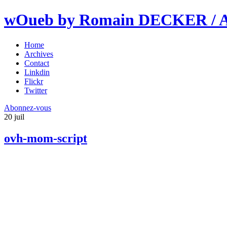
wOueb by Romain DECKER / An
Home
Archives
Contact
Linkdin
Flickr
Twitter
Abonnez-vous
20
juil
ovh-mom-script