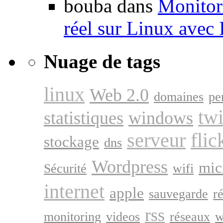
bouba dans
Monitori
réel sur Linux avec
Nuage de tags
linux
Web 2.0
domaines
pe
twi
statistiques
windows
serveur
flic
stockage
dns
Wordpress
mic
Sécurité
wifi
internet
apple
sauvegarde
r
rss
monitoring
videos
réseaux
w