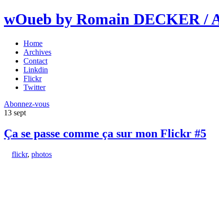
wOueb by Romain DECKER / An
Home
Archives
Contact
Linkdin
Flickr
Twitter
Abonnez-vous
13
sept
Ça se passe comme ça sur mon Flickr #5
flickr
,
photos