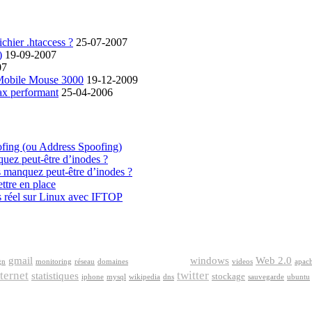
chier .htaccess ?
25-07-2007
)
19-09-2007
07
 Mobile Mouse 3000
19-12-2009
ax performant
25-04-2006
ofing (ou Address Spoofing)
quez peut-être d’inodes ?
s manquez peut-être d’inodes ?
ttre en place
s réel sur Linux avec IFTOP
google
gmail
windows
Web 2.0
gn
monitoring
réseau
domaines
videos
apac
ternet
twitter
statistiques
stockage
iphone
mysql
wikipedia
dns
sauvegarde
ubuntu