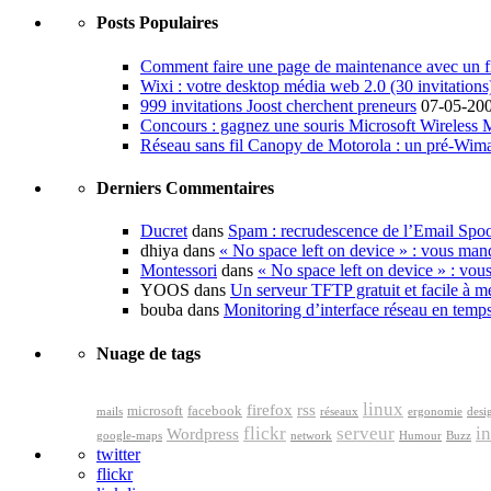
Posts Populaires
Comment faire une page de maintenance avec un fi
Wixi : votre desktop média web 2.0 (30 invitations
999 invitations Joost cherchent preneurs
07-05-20
Concours : gagnez une souris Microsoft Wireless
Réseau sans fil Canopy de Motorola : un pré-Wim
Derniers Commentaires
Ducret
dans
Spam : recrudescence de l’Email Spo
dhiya dans
« No space left on device » : vous man
Montessori
dans
« No space left on device » : vou
YOOS dans
Un serveur TFTP gratuit et facile à me
bouba dans
Monitoring d’interface réseau en temp
Nuage de tags
linux
firefox
rss
microsoft
facebook
mails
réseaux
ergonomie
desi
flickr
serveur
in
Wordpress
google-maps
network
Humour
Buzz
twitter
flickr