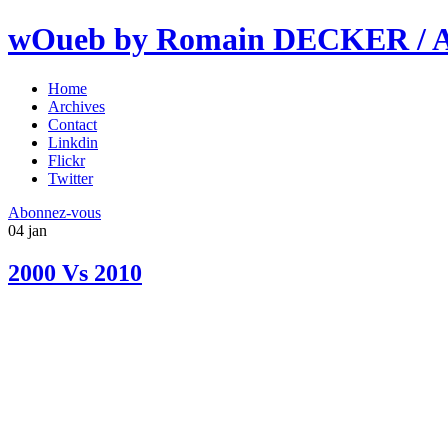
wOueb by Romain DECKER / An
Home
Archives
Contact
Linkdin
Flickr
Twitter
Abonnez-vous
04
jan
2000 Vs 2010