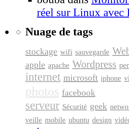
réel sur Linux avec
Nuage de tags
Web
stockage
wifi
sauvegarde
Wordpress
apple
apache
pe
internet
microsoft
iphone
v
googl
photos
facebook
serveur
geek
Sécurité
netwo
veille
mobile
ubuntu
design
vidé