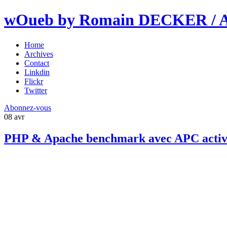
wOueb by Romain DECKER / An
Home
Archives
Contact
Linkdin
Flickr
Twitter
Abonnez-vous
08
avr
PHP & Apache benchmark avec APC acti