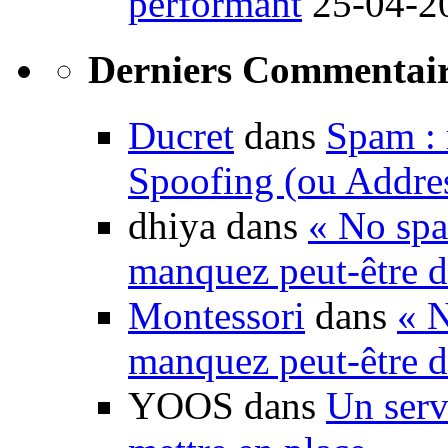
performant
25-04-2
Derniers Commentair
Ducret
dans
Spam : 
Spoofing (ou Addre
dhiya dans
« No spa
manquez peut-être d
Montessori
dans
« N
manquez peut-être d
YOOS dans
Un serv