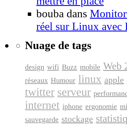
mettre en place
bouba dans
Monitori
réel sur Linux avec
Nuage de tags
Web 
design
wifi
Buzz
mobile
linux
apple
réseaux
Humour
twitter
serveur
performan
internet
iphone
ergonomie
mi
statisti
stockage
sauvegarde