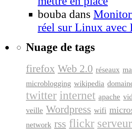
mettre en place
bouba dans
Monitori
réel sur Linux avec
Nuage de tags
firefox
Web 2.0
réseaux
ma
microblogging
wikipedia
domain
twitter
internet
apache
vi
Wordpress
micro
veille
wifi
flickr
serveur
rss
network