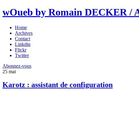
wOueb by Romain DECKER / An
Home
Archives
Contact
Linkdin
Flickr
Twitter
Abonnez-vous
25
mai
Karotz : assistant de configuration