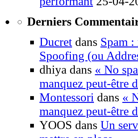
performant
25-04-2
Derniers Commentair
Ducret
dans
Spam : 
Spoofing (ou Addre
dhiya dans
« No spa
manquez peut-être d
Montessori
dans
« N
manquez peut-être d
YOOS dans
Un serv