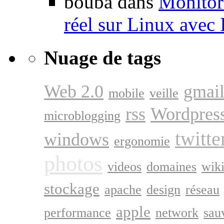
bouba dans
Monitori
réel sur Linux avec
Nuage de tags
Web 2.0
gmai
mobile
veille
rss
Wordpres
microblogging
twitte
windows
ergonomie
photos
videos
domaines
wik
stockage
apache
design
réseau
apple
performance
network
sau