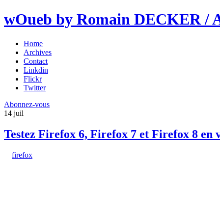
wOueb by Romain DECKER / An
Home
Archives
Contact
Linkdin
Flickr
Twitter
Abonnez-vous
14
juil
Testez Firefox 6, Firefox 7 et Firefox 8 en 
firefox