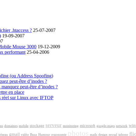
chier .htaccess ?
25-07-2007
)
19-09-2007
07
 Mobile Mouse 3000
19-12-2009
ax performant
25-04-2006
ofing (ou Address Spoofing)
quez peut-être d’inodes ?
s manquez peut-être d’inodes ?
ttre en place
s réel sur Linux avec IFTOP
serveur
win
stockage
microsoft
ns
domaines
mobile
monitoring
google-maps
network
photos
fli
gmail
réseau
vidéo
Buzz
Humour
ergonomie
mails
design
mysql
iphone