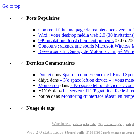
Go to top
Posts Populaires
Comment faire une page de maintenance avec un fi
Wixi : votre desktop média web 2.0 (30 invitations
999 invitations Joost cherchent preneurs
07-05-20
Concours : gagnez une souris Microsoft Wireless
Réseau sans fil Canopy de Motorola : un pré-Wim
Derniers Commentaires
Ducret
dans
Spam : recrudescence de l’Email Spo
dhiya dans
« No space left on device » : vous man
Montessori
dans
« No space left on device » : vou
YOOS dans
Un serveur TFTP gratuit et facile à me
bouba dans
Monitoring d’interface réseau en temp
Nuage de tags
google
Wordpress
rss
videos
wikipedia
microblogging
wifi
d
internet
Web 2.0
statistiques
Sécurité
veille
performance
ubuntu