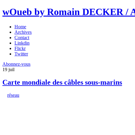
wOueb by Romain DECKER / An
Home
Archives
Contact
Linkdin
Flickr
Twitter
Abonnez-vous
19
juil
Carte mondiale des câbles sous-marins
réseau