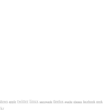
twitter
linux
dows
firefox
apple
facebook
geek
sauvegarde
apache
réseaux
ckr