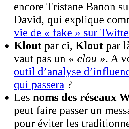
encore Tristane Banon sur
David, qui explique comm
vie de « fake » sur Twitte
Klout
par ci,
Klout
par l
vaut pas un
« clou »
. A v
outil d’analyse d’influen
qui passera
?
Les
noms des réseaux W
peut faire passer un mess
pour éviter les traditionn