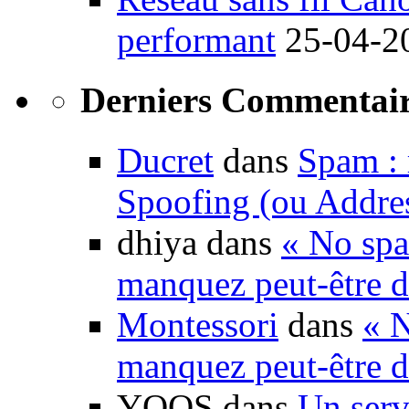
performant
25-04-2
Derniers Commentair
Ducret
dans
Spam : 
Spoofing (ou Addre
dhiya dans
« No spa
manquez peut-être d
Montessori
dans
« N
manquez peut-être d
YOOS dans
Un serv