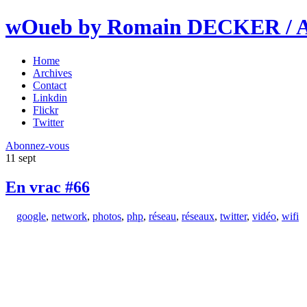
wOueb by Romain DECKER / An
Home
Archives
Contact
Linkdin
Flickr
Twitter
Abonnez-vous
11
sept
En vrac #66
google
,
network
,
photos
,
php
,
réseau
,
réseaux
,
twitter
,
vidéo
,
wifi