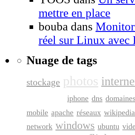
mettre en place
bouba dans
Monitori
réel sur Linux avec
Nuage de tags
photos
interne
stockage
google
iphone
dns
domaine
mobile
apache
réseaux
wikipedia
windows
network
ubuntu
vid