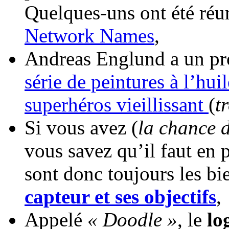
Quelques-uns ont été réuni
Network Names
,
Andreas Englund a un proj
série de peintures à l’hui
superhéros vieillissant
(
t
Si vous avez (
la chance 
vous savez qu’il faut en 
sont donc toujours les b
capteur et ses objectifs
,
Appelé
« Doodle »
, le
lo