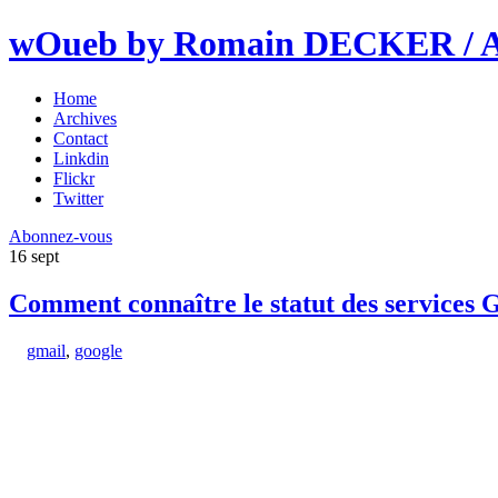
wOueb by Romain DECKER / An
Home
Archives
Contact
Linkdin
Flickr
Twitter
Abonnez-vous
16
sept
Comment connaître le statut des services 
gmail
,
google