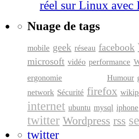
réel sur Linux avec
Nuage de tags
geek
facebook
mobile
réseau
microsoft
vidéo
performance
google
ergonomie
Humour
firefox
network
Sécurité
wikip
internet
ubuntu
mysql
iphone
twitter
s
Wordpress
rss
twitter