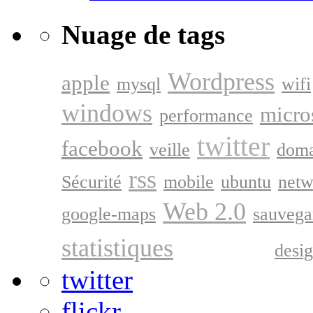
Nuage de tags
Wordpress
apple
mysql
wifi
windows
micro
performance
twitter
facebook
veille
doma
rss
Sécurité
mobile
ubuntu
netw
Web 2.0
google-maps
sauvega
google
statistiques
desi
twitter
flickr