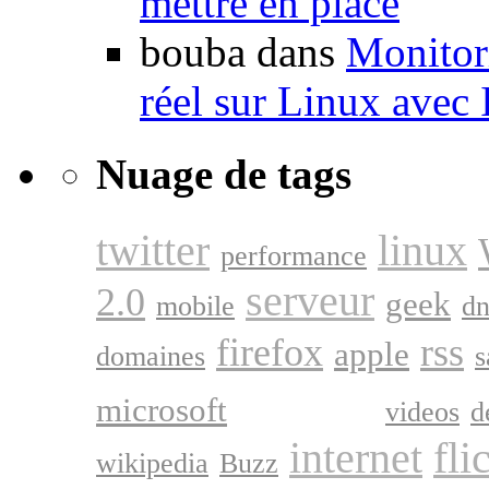
mettre en place
bouba dans
Monitori
réel sur Linux avec
Nuage de tags
twitter
linux
performance
serveur
2.0
geek
mobile
dn
firefox
rss
apple
domaines
s
google
microsoft
videos
d
internet
fli
wikipedia
Buzz