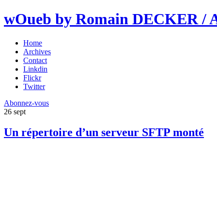
wOueb by Romain DECKER / An
Home
Archives
Contact
Linkdin
Flickr
Twitter
Abonnez-vous
26
sept
Un répertoire d’un serveur SFTP monté