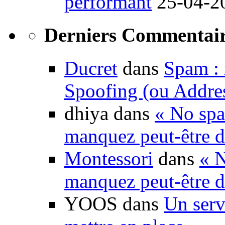
performant
25-04-2
Derniers Commentair
Ducret
dans
Spam : 
Spoofing (ou Addre
dhiya dans
« No spa
manquez peut-être d
Montessori
dans
« N
manquez peut-être d
YOOS dans
Un serv