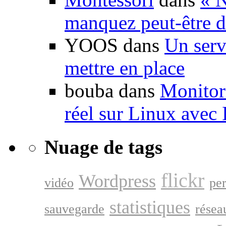
manquez peut-être d
YOOS dans
Un serv
mettre en place
bouba dans
Monitori
réel sur Linux avec
Nuage de tags
flickr
Wordpress
vidéo
pe
statistiques
sauvegarde
résea