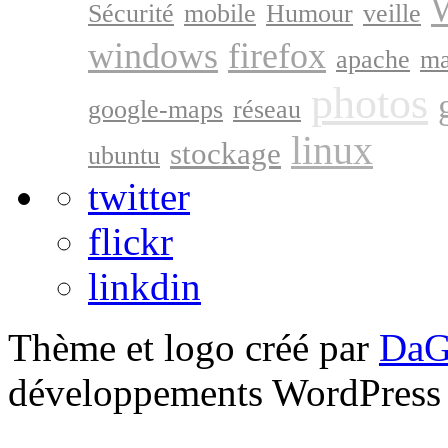
W
Sécurité
mobile
Humour
veille
windows
firefox
apache
ma
photos
google-maps
réseau
linux
stockage
ubuntu
twitter
flickr
linkdin
Thème et logo créé par
DaG
développements WordPress