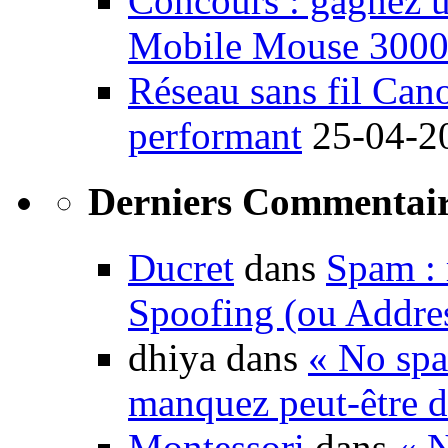
Concours : gagnez u
Mobile Mouse 300
Réseau sans fil Ca
performant
25-04-2
Derniers Commentair
Ducret
dans
Spam : 
Spoofing (ou Addre
dhiya dans
« No spa
manquez peut-être d
Montessori
dans
« N