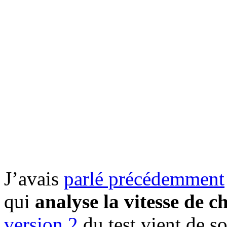
J’avais
parlé précédemment
qui
analyse la vitesse de 
version 2
du test vient de so